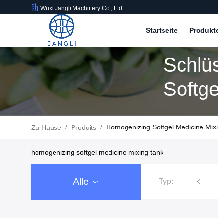
Wuxi Jangli Machinery Co., Ltd.
Startseite
Produkt
Schlü
Softge
Übere
/
/
Homogenizing Softgel Medicine Mixi
Zu Hause
Produits
homogenizing softgel medicine mixing tank
Alle
Typ:
Softgel-Verkapselungs-Maschine
Softgel-Kapselfüllmaschin