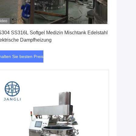
ideo
Erhalten Sie besten Preis
304 SS316L Softgel Medizin Mischtank Edelstahl
ektrische Dampfheizung
halten Sie besten Preis