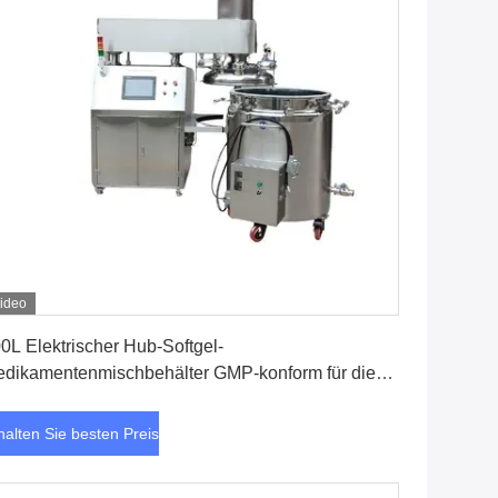
ideo
Erhalten Sie besten Preis
0L Elektrischer Hub-Softgel-
dikamentenmischbehälter GMP-konform für die
armazeutische und Lebensmittelverarbeitung
halten Sie besten Preis