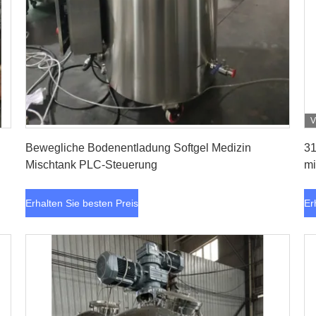
V
Erhalten Sie besten Preis
Bewegliche Bodenentladung Softgel Medizin
31
Mischtank PLC-Steuerung
mi
H
Erhalten Sie besten Preis
Er