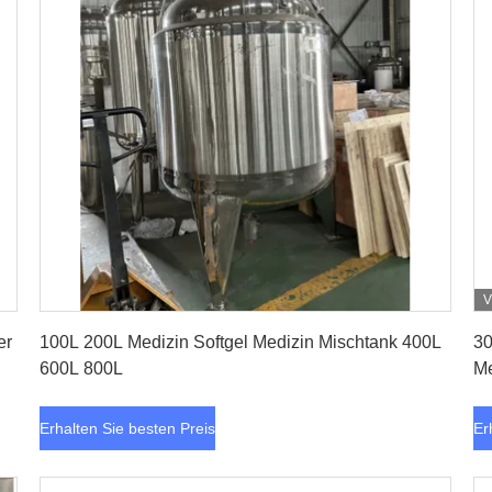
V
Erhalten Sie besten Preis
er
100L 200L Medizin Softgel Medizin Mischtank 400L
30
600L 800L
Me
ph
Erhalten Sie besten Preis
Er