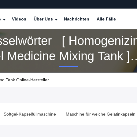
e
Videos
Über Uns
Nachrichten
Alle Fälle
sselwörter [ Homogenizi
l Medicine Mixing Tank ]
instimmung 16 Produits
ng Tank Online-Hersteller
e
Maschine für weiche Gelatinkapseln
Maschine zur Herstellu