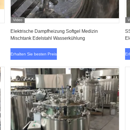
Video
V
Erhalten Sie besten Preis
Elektrische Dampfheizung Softgel Medizin
SS
Mischtank Edelstahl Wasserkühlung
El
Erhalten Sie besten Preis
Er