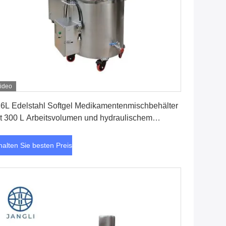
ideo
Erhalten Sie besten Preis
6L Edelstahl Softgel Medikamentenmischbehälter
t 300 L Arbeitsvolumen und hydraulischem
ubsystem
halten Sie besten Preis