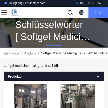
jack@jangli-equipment.com
86-510-85189486
Zitat
Schlüsselwörter
[ Softgel Medicine
Mixing Tank
/
/
Softgel Medicine Mixing Tank Ss316l Online-
Zu Hause
Produits
Ss316l ]
softgel medicine mixing tank ss316l
Übereinstimmung
Produkte
20 Produits