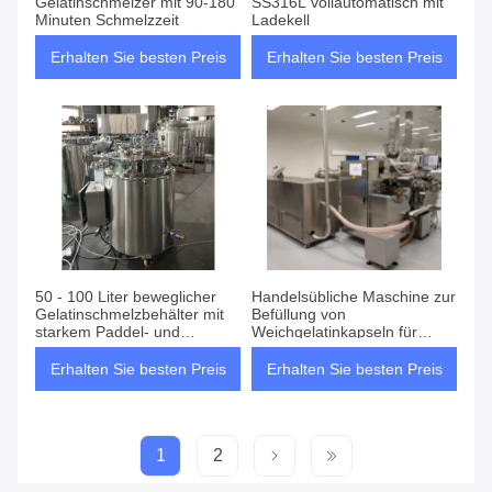
Gelatinschmelzer mit 90-180
SS316L vollautomatisch mit
Minuten Schmelzzeit
Ladekell
Erhalten Sie besten Preis
Erhalten Sie besten Preis
50 - 100 Liter beweglicher
Handelsübliche Maschine zur
Gelatinschmelzbehälter mit
Befüllung von
starkem Paddel- und
Weichgelatinkapseln für
Vakuumsystem
Medizin, Gesundheitswesen,
Kautextrakte, Kosmetik
Erhalten Sie besten Preis
Erhalten Sie besten Preis
1
2