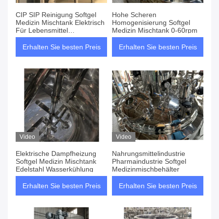
CIP SIP Reinigung Softgel
Hohe Scheren
Medizin Mischtank Elektrisch
Homogenisierung Softgel
Für Lebensmittel
Medizin Mischtank 0-60rpm
Pharmaindustrie
Erhalten Sie besten Preis
Erhalten Sie besten Preis
Video
Video
Elektrische Dampfheizung
Nahrungsmittelindustrie
Softgel Medizin Mischtank
Pharmaindustrie Softgel
Edelstahl Wasserkühlung
Medizinmischbehälter
Erhalten Sie besten Preis
Erhalten Sie besten Preis