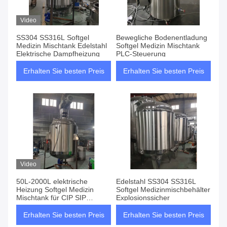
Video
SS304 SS316L Softgel
Bewegliche Bodenentladung
Medizin Mischtank Edelstahl
Softgel Medizin Mischtank
Elektrische Dampfheizung
PLC-Steuerung
Erhalten Sie besten Preis
Erhalten Sie besten Preis
Video
50L-2000L elektrische
Edelstahl SS304 SS316L
Heizung Softgel Medizin
Softgel Medizinmischbehälter
Mischtank für CIP SIP
Explosionssicher
Reinigung Bedürfnisse
Erhalten Sie besten Preis
Erhalten Sie besten Preis