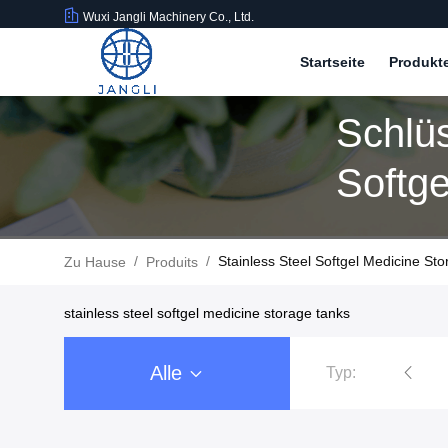
Wuxi Jangli Machinery Co., Ltd.
Startseite
Produkt
Schlüs
Softge
Übere
/
/
Stainless Steel Softgel Medicine Sto
Zu Hause
Produits
stainless steel softgel medicine storage tanks
Alle
Typ:
Softgel-Verkapselungs-Maschine
Softgel-Kapselfüllmas