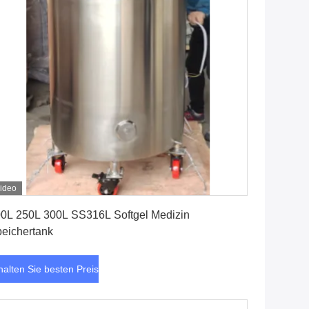
ideo
Erhalten Sie besten Preis
0L 250L 300L SS316L Softgel Medizin
eichertank
halten Sie besten Preis