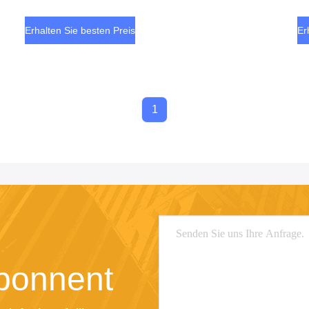
Ph
Erhalten Sie besten Preis
Er
1
bonnent