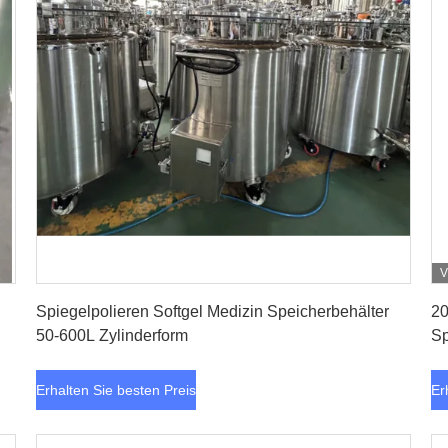
V
Erhalten Sie besten Preis
Spiegelpolieren Softgel Medizin Speicherbehälter
20
50-600L Zylinderform
Sp
Erhalten Sie besten Preis
Er