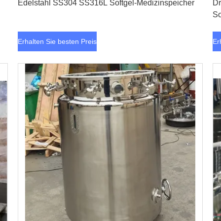
Edelstahl SS304 SS316L Softgel-Medizinspeicher
Dr
So
fü
Erhalten Sie besten Preis
Er