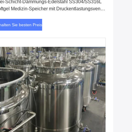
ei-Schicht-Dämmungs-Edelstahl SS304/SS316L
ftgel Medizin-Speicher mit Druckentlastungsventil
r die Pharmaindustrie
halten Sie besten Preis