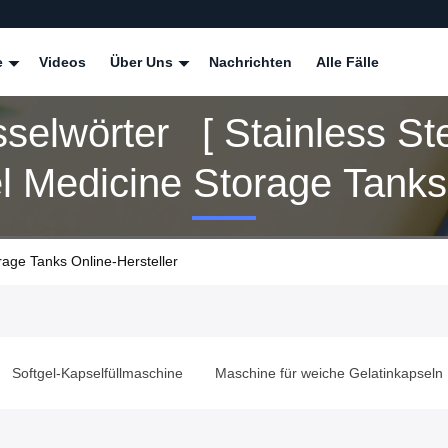
e
Videos
Über Uns
Nachrichten
Alle Fälle
selwörter [ Stainless St
l Medicine Storage Tanks
instimmung 15 Produits
rage Tanks Online-Hersteller
chine
Maschine für weiche Gelatinkapseln
Maschine zur Herst