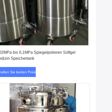
Erhalten Sie besten Preis
02MPa bis 0,1MPa Spiegelpolieren Softgel
dizin Speichertank
halten Sie besten Preis