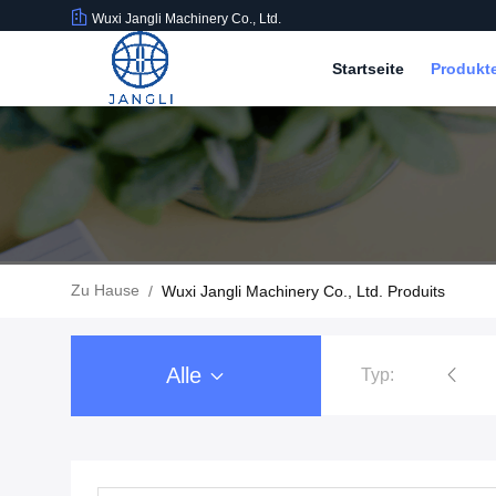
Wuxi Jangli Machinery Co., Ltd.
Startseite
Produkt
Zu Hause
/
Wuxi Jangli Machinery Co., Ltd. Produits
Alle
Typ:
Softgel-Verkapselungs-Maschine
Softgel-Kapselfüllmaschine