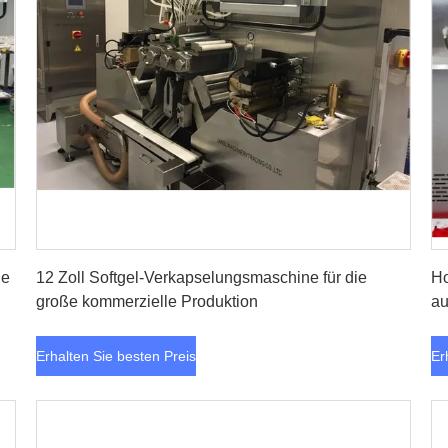
Erhalten Sie besten Preis
ne
12 Zoll Softgel-Verkapselungsmaschine für die
Ho
große kommerzielle Produktion
au
Erhalten Sie besten Preis
Er