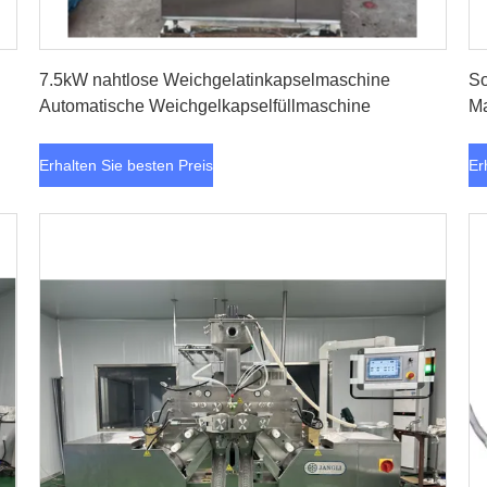
Erhalten Sie besten Preis
7.5kW nahtlose Weichgelatinkapselmaschine
So
Automatische Weichgelkapselfüllmaschine
Ma
Erhalten Sie besten Preis
Er