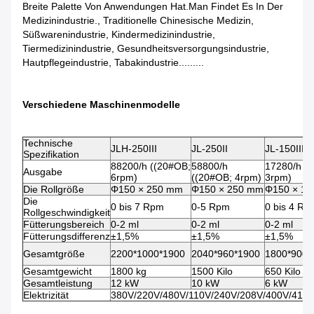
Breite Palette Von Anwendungen Hat.Man Findet Es In Der
Medizinindustrie., Traditionelle Chinesische Medizin,
Süßwarenindustrie, Kindermedizinindustrie,
Tiermedizinindustrie, Gesundheitsversorgungsindustrie,
Hautpflegeindustrie, Tabakindustrie.........
Verschiedene Maschinenmodelle
Technische
JLH-250III
JL-250II
JL-150III
Spezifikation
88200/h ((20#OB;
58800/h
17280/h (
Ausgabe
6rpm)
((20#OB; 4rpm)
3rpm)
Die Rollgröße
Φ150 × 250 mm
Φ150 × 250 mm
Φ150 × 1
Die
0 bis 7 Rpm
0-5 Rpm
0 bis 4 Rp
Rollgeschwindigkeit
Fütterungsbereich
0-2 ml
0-2 ml
0-2 ml
Fütterungsdifferenz
±1,5%
±1,5%
±1,5%
Gesamtgröße
2200*1000*1900
2040*960*1900
1800*900*
Gesamtgewicht
1800 kg
1500 Kilo
650 Kilo
Gesamtleistung
12 kW
10 kW
6 kW
Elektrizität
380V/220V/480V/110V/240V/208V/400V/415