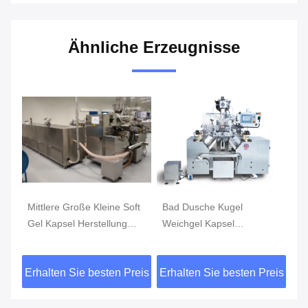
Ähnliche Erzeugnisse
Mittlere Große Kleine Soft
Bad Dusche Kugel
12
Gel Kapsel Herstellung
Weichgel Kapsel
vo
Maschine vollautomatisch
Herstellung Maschine
Ko
Kosmetik
vollautomatisch Kleines
Ge
eis
Erhalten Sie besten Preis
Erhalten Sie besten Preis
Er
Mittelgroßes