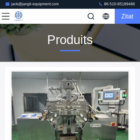
jack@jangli-equipment.com
86-510-85189486
Zitat
Produits