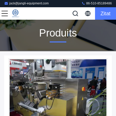
jack@jangli-equipment.com
86-510-85189486
Zitat
Produits